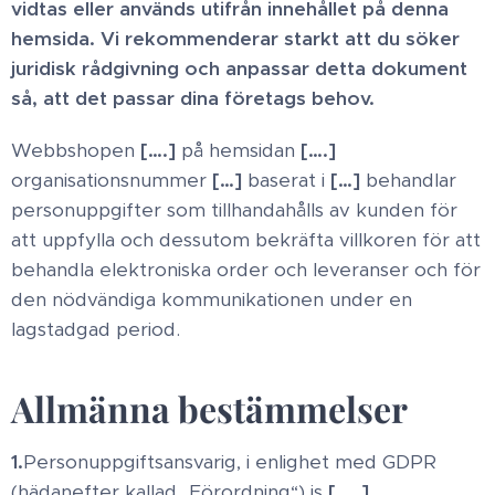
vidtas eller används utifrån innehållet på denna
hemsida. Vi rekommenderar starkt att du söker
juridisk rådgivning och anpassar detta dokument
så, att det passar dina företags behov.
Webbshopen
[….]
på hemsidan
[….]
organisationsnummer
[…]
baserat i
[…]
behandlar
personuppgifter som tillhandahålls av kunden för
att uppfylla och dessutom bekräfta villkoren för att
behandla elektroniska order och leveranser och för
den nödvändiga kommunikationen under en
lagstadgad period.
Allmänna bestämmelser
1.
Personuppgiftsansvarig, i enlighet med GDPR
(hädanefter kallad „Förordning“) is
[…..]
,