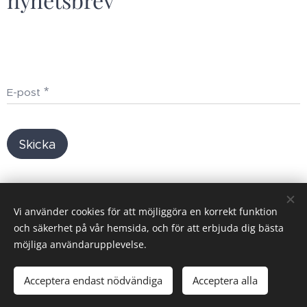
E-post
Skicka
GDPR
,
Policy
Vi använder cookies för att möjliggöra en korrekt funktion
och säkerhet på vår hemsida, och för att erbjuda dig bästa
möjliga användarupplevelse.
Cookies
Språk
Acceptera endast nödvändiga
Acceptera alla
Svenska
English